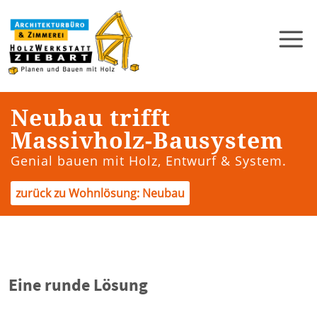
Neubau trifft
Massivholz-Bausystem
Genial bauen mit Holz, Entwurf & System.
zurück zu Wohnlösung: Neubau
Eine runde Lösung