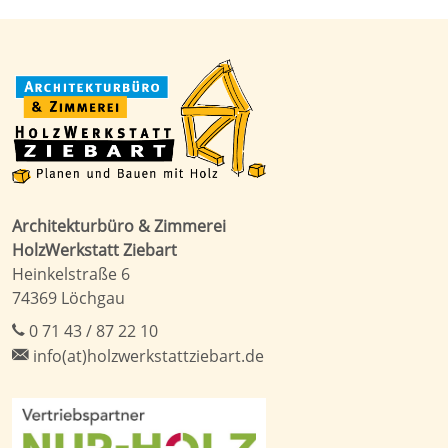
Architekturbüro & Zimmerei
HolzWerkstatt Ziebart
Heinkelstraße 6
74369 Löchgau
0 71 43 / 87 22 10
info(at)holzwerkstattziebart.de