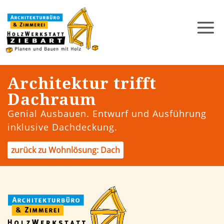
Architektur trifft
Dachraum
Genial Ausbauen. Entwurf und Ausführung
inklusive Dachdeckung.
zurück zu Wohnlösung: Dach