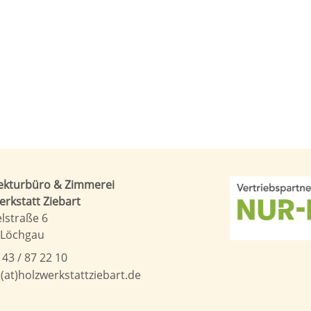
tekturbüro & Zimmerei
rkstatt Ziebart
lstraße 6
 Löchgau
 43 / 87 22 10
o(at)holzwerkstattziebart.de