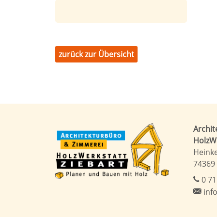
zurück zur Übersicht
Archi
HolzWe
Heinke
74369
0 71
inf